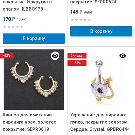
покрытие. Накрутка с
покрытие. SEPR0624
опалом. ILBBO978
145
380
₽
₽
170
490
₽
₽
В корзину
В корзину
-62%
Скидка!
-62%
Клипса для имитации
Украшение для пирсинга
пирсинга носа, золотое
пупка, покрытие золотом.
покрытие. SEPR0619
Сердце. Crystal. GPBR0444