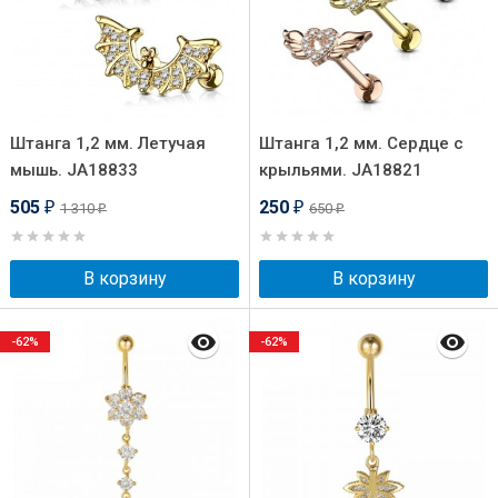
Штанга 1,2 мм. Летучая
Штанга 1,2 мм. Сердце с
мышь. JA18833
крыльями. JA18821
505
250
1 310
650
₽
₽
₽
₽
В корзину
В корзину
-62%
-62%