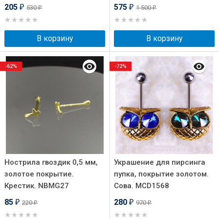
205
575
530
1 500
₽
₽
₽
₽
В корзину
В корзину
-62%
-72%
Нострила гвоздик 0,5 мм,
Украшение для пирсинга
золотое покрытие.
пупка, покрытие золотом.
Крестик. NBMG27
Сова. MCD1568
85
280
220
970
₽
₽
₽
₽