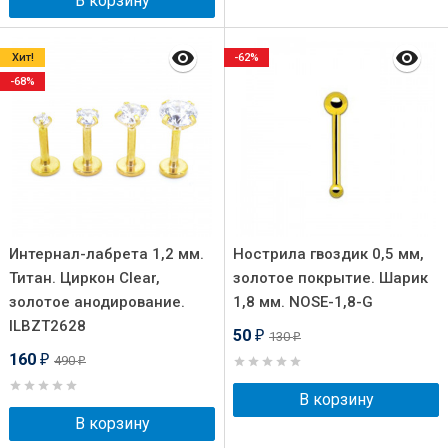
В корзину
Хит!
-62%
-68%
Интернал-лабрета 1,2 мм.
Нострила гвоздик 0,5 мм,
Титан. Циркон Clear,
золотое покрытие. Шарик
золотое анодирование.
1,8 мм. NOSE-1,8-G
ILBZT2628
50
130
₽
₽
160
490
₽
₽
В корзину
В корзину