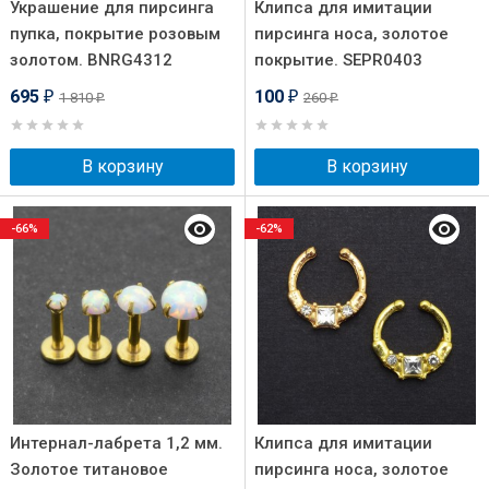
Украшение для пирсинга
Клипса для имитации
пупка, покрытие розовым
пирсинга носа, золотое
золотом. BNRG4312
покрытие. SEPR0403
695
100
1 810
260
₽
₽
₽
₽
В корзину
В корзину
-66%
-62%
Интернал-лабрета 1,2 мм.
Клипса для имитации
Золотое титановое
пирсинга носа, золотое