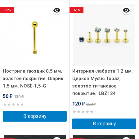
-62%
-63%
Нострила гвоздик 0,5 мм,
Интернал-лабрета 1,2 мм.
золотое покрытие. Шарик
Циркон Mystic Topaz,
1,5 мм. NOSE-1,5-G
золотое титановое
покрытие. ILBZ124
50
130
₽
₽
120
320
₽
₽
В корзину
В корзину