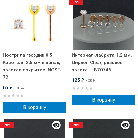
-69%
Нострила гвоздик 0,5.
Интернал-лабрета 1,2 мм.
Кристалл 2,5 мм в цапах,
Циркон Clear, розовое
золотое покрытие. NOSE-
золото. ILBZ0746
72
125
400
₽
₽
65
170
₽
₽
В корзину
В корзину
-66%
-66%