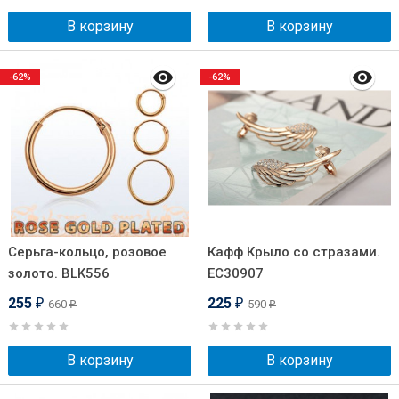
В корзину
В корзину
-62%
-62%
Серьга-кольцо, розовое
Кафф Крыло со стразами.
золото. BLK556
EC30907
255
225
660
590
₽
₽
₽
₽
В корзину
В корзину