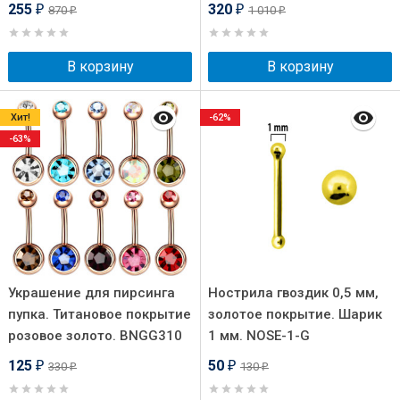
255
320
870
1 010
₽
₽
₽
₽
В корзину
В корзину
Хит!
-62%
-63%
Украшение для пирсинга
Нострила гвоздик 0,5 мм,
пупка. Титановое покрытие
золотое покрытие. Шарик
розовое золото. BNGG310
1 мм. NOSE-1-G
125
50
330
130
₽
₽
₽
₽