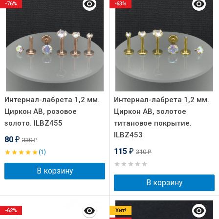
-76%
-63%
Интернал-лабрета 1,2 мм.
Интернал-лабрета 1,2 мм.
Циркон AB, розовое
Циркон AB, золотое
золото. ILBZ455
титановое покрытие.
ILBZ453
80
330
₽
₽
115
310
(1)
₽
₽
В корзину
В корзину
-62%
Хит!