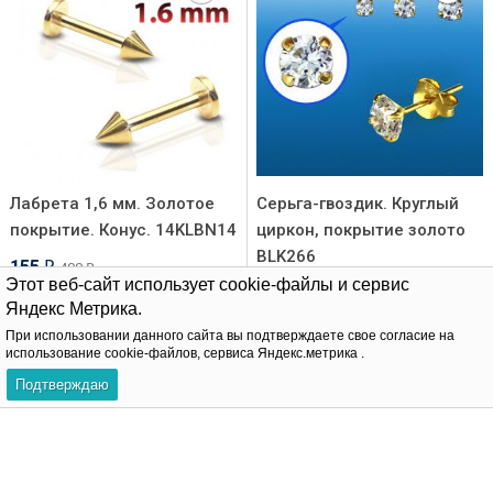
Лабрета 1,6 мм. Золотое
Серьга-гвоздик. Круглый
покрытие. Конус. 14KLBN14
циркон, покрытие золото
BLK266
155
400
₽
₽
Этот веб-сайт использует cookie-файлы и сервис
185
480
₽
₽
Яндекс Метрика.
В корзину
При использовании данного сайта вы подтверждаете свое согласие на
использование cookie-файлов, сервиса Яндекс.метрика .
В корзину
Подтверждаю
-66%
-62%