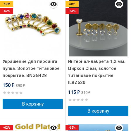
Хит!
Хит!
-62%
-63%
Украшение для пирсинга
Интернал-лабрета 1,2 мм.
пупка. Золотое титановое
Циркон Clear, золотое
покрытие. BNGG428
титановое покрытие.
ILBZ620
150
390
₽
₽
115
310
₽
₽
В корзину
В корзину
-62%
-62%