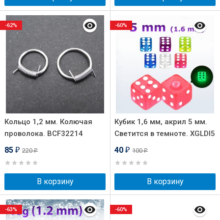
-62%
-60%
Кольцо 1,2 мм. Колючая
Кубик 1,6 мм, акрил 5 мм.
проволока. BCF32214
Светится в темноте. XGLDI5
85
40
220
100
₽
₽
₽
₽
В корзину
В корзину
-63%
-60%