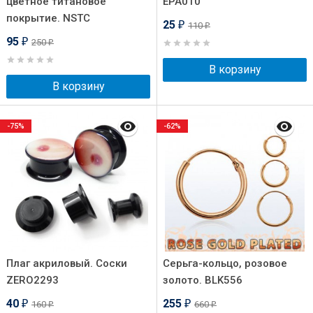
цветное титановое
EPA010
покрытие. NSTC
25
110
₽
₽
95
250
₽
₽
В корзину
В корзину
-75%
-62%
Плаг акриловый. Соски
Серьга-кольцо, розовое
ZERO2293
золото. BLK556
40
255
160
660
₽
₽
₽
₽