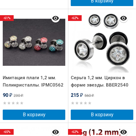
В корзину
-61%
-62%
Имитация плаги 1,2 мм.
Серьга 1,2 мм. Циркон в
Поликристаллы. IPMC0562
форме звезды. BBER2540
90
215
230
560
₽
₽
₽
₽
В корзину
В корзину
-65%
-62%