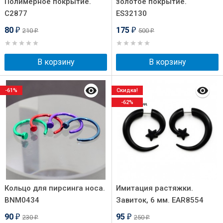
Полимерное покрытие.
золотое покрытие.
C2877
ES32130
80
175
210
500
₽
₽
₽
₽
В корзину
В корзину
-61%
Скидка!
-62%
Кольцо для пирсинга носа.
Имитация растяжки.
BNM0434
Завиток, 6 мм. EAR8554
90
95
230
250
₽
₽
₽
₽