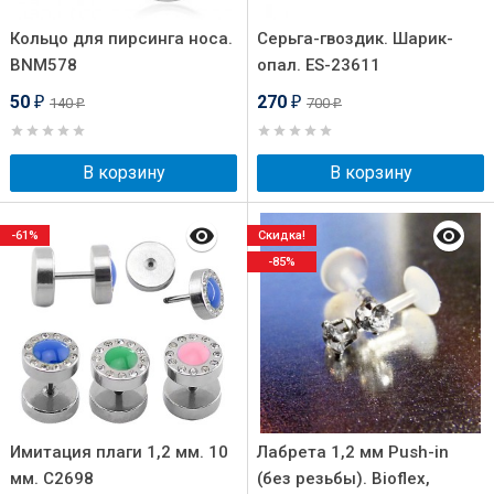
Кольцо для пирсинга носа.
Серьга-гвоздик. Шарик-
BNM578
опал. ES-23611
50
270
140
700
₽
₽
₽
₽
В корзину
В корзину
-61%
Скидка!
-85%
Имитация плаги 1,2 мм. 10
Лабрета 1,2 мм Push-in
мм. C2698
(без резьбы). Bioflex,