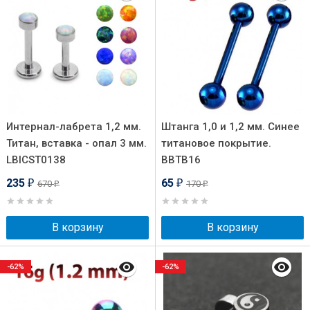
Интернал-лабрета 1,2 мм.
Штанга 1,0 и 1,2 мм. Синее
Титан, вставка - опал 3 мм.
титановое покрытие.
LBICST0138
BBTB16
235
65
670
170
₽
₽
₽
₽
В корзину
В корзину
-62%
-62%