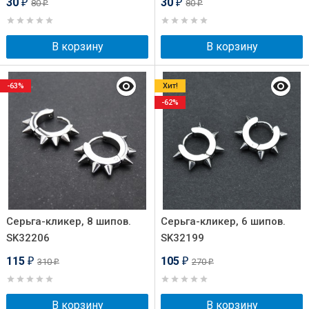
30
30
80
80
₽
₽
₽
₽
В корзину
В корзину
-63%
Хит!
-62%
Серьга-кликер, 8 шипов.
Серьга-кликер, 6 шипов.
SK32206
SK32199
115
105
310
270
₽
₽
₽
₽
В корзину
В корзину