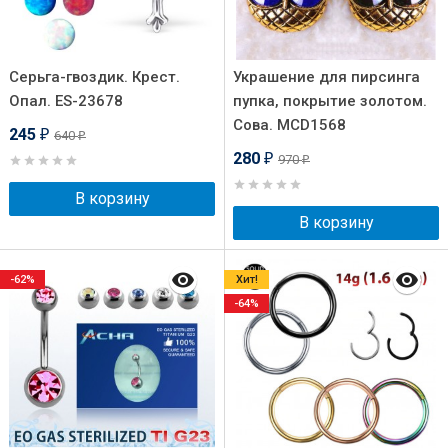
Серьга-гвоздик. Крест.
Украшение для пирсинга
Опал. ES-23678
пупка, покрытие золотом.
Сова. MCD1568
245
640
₽
₽
280
970
₽
₽
В корзину
В корзину
-62%
Хит!
-64%