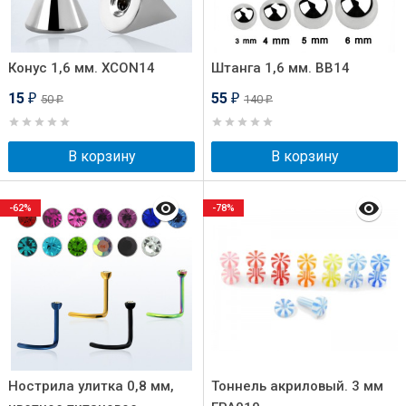
Конус 1,6 мм. XCON14
Штанга 1,6 мм. BB14
15
55
50
140
₽
₽
₽
₽
В корзину
В корзину
-62%
-78%
Нострила улитка 0,8 мм,
Тоннель акриловый. 3 мм