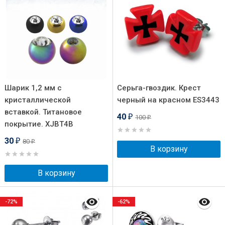
Шарик 1,2 мм с
Серьга-гвоздик. Крест
кристаллической
черный на красном ES3443
вставкой. Титановое
40
100
₽
₽
покрытие. XJBT4B
30
80
₽
₽
В корзину
В корзину
-72%
-62%