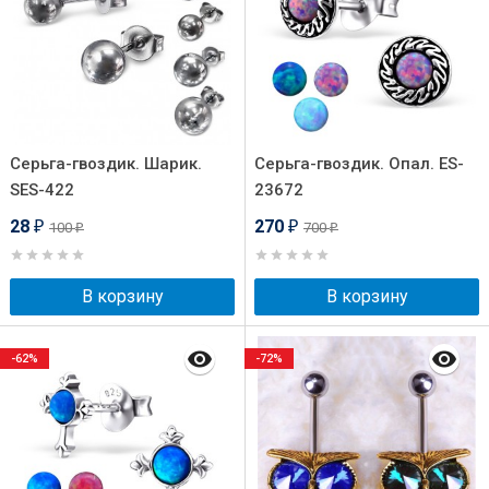
Серьга-гвоздик. Шарик.
Серьга-гвоздик. Опал. ES-
SES-422
23672
28
270
100
700
₽
₽
₽
₽
В корзину
В корзину
-62%
-72%