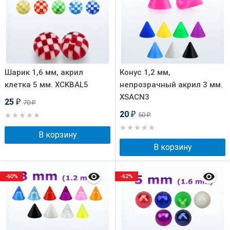
Шарик 1,6 мм, акрил
Конус 1,2 мм,
клетка 5 мм. XCKBAL5
непрозрачный акрил 3 мм.
XSACN3
25
70
₽
₽
20
50
₽
₽
В корзину
В корзину
-60%
-62%