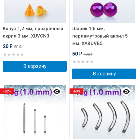
Конус 1,2 мм, прозрачный
Шарик 1,6 мм,
акрил 3 мм. XUVCN3
перламутровый акрил 5
мм. XABUVB5
20
50
₽
₽
50
130
₽
₽
В корзину
В корзину
-60%
-60%