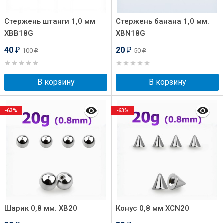
Стержень штанги 1,0 мм
Стержень банана 1,0 мм.
XBB18G
XBN18G
40
20
100
50
₽
₽
₽
₽
В корзину
В корзину
-63%
-63%
Шарик 0,8 мм. XB20
Конус 0,8 мм XCN20