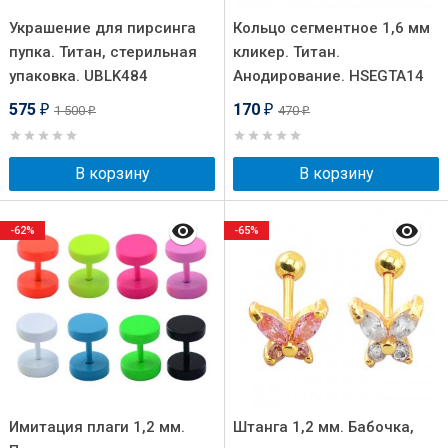
Украшение для пирсинга
Кольцо сегментное 1,6 мм
пупка. Титан, стерильная
кликер. Титан.
упаковка. UBLK484
Анодирование. HSEGTA14
575
170
1 500
470
₽
₽
₽
₽
В корзину
В корзину
-62%
-65%
Имитация плаги 1,2 мм.
Штанга 1,2 мм. Бабочка,