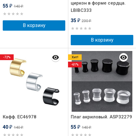
циркон в форме сердца.
55
140
₽
₽
LBIBC333
35
230
₽
₽
В корзину
В корзину
-72%
Хит!
-61%
Кафф. EC46978
Плаг акриловый. ASP32279
40
55
140
140
₽
₽
₽
₽