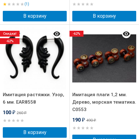
(1)
В корзину
В корзину
Скидка!
-62%
-62%
Имитация растяжки. Узор,
Имитация плаги 1,2 мм.
6 мм. EAR8558
Дерево, морская тематика.
C0553
100
260
₽
₽
190
490
₽
₽
В корзину