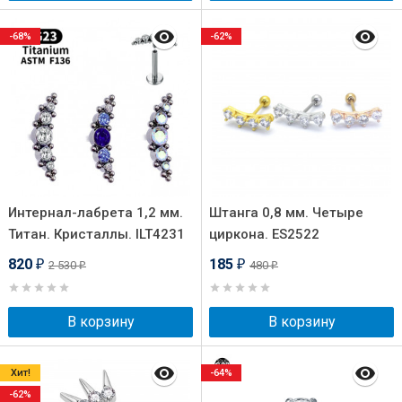
-68%
-62%
Интернал-лабрета 1,2 мм.
Штанга 0,8 мм. Четыре
Титан. Кристаллы. ILT4231
циркона. ES2522
820
185
2 530
480
₽
₽
₽
₽
В корзину
В корзину
Хит!
-64%
-62%