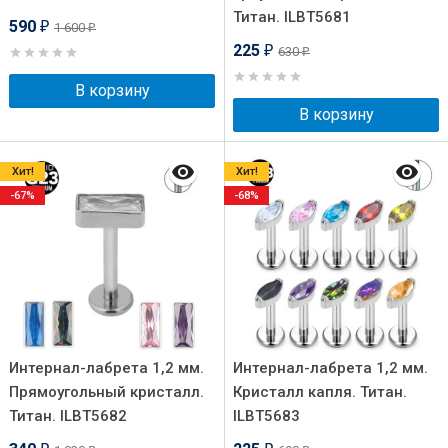
Титан. ILBT5681
590
1 600
₽
₽
225
630
₽
₽
В корзину
В корзину
Хит!
Хит!
-67%
-68%
Интернал-лабрета 1,2 мм.
Интернал-лабрета 1,2 мм.
Прямоугольный кристалл.
Кристалл капля. Титан.
Титан. ILBT5682
ILBT5683