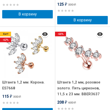
125
330
₽
₽
В корзину
В корзину
Хит!
-66%
-62%
Штанга 1,2 мм. Корона.
Штанга 1,2 мм, розовое
ES7668
золото. Пять цирконов,
11,5 х 23 мм. BBER3637
115
300
₽
₽
208
600
₽
₽