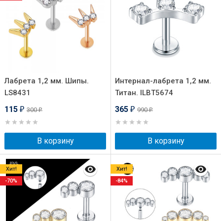
Лабрета 1,2 мм. Шипы.
Интернал-лабрета 1,2 мм.
LS8431
Титан. ILBT5674
115
365
300
990
₽
₽
₽
₽
В корзину
В корзину
Хит!
Хит!
-70%
-84%