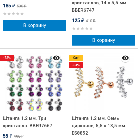
кристаллов, 14 х 5,5 мм.
185
530
₽
₽
BBER6747
125
410
₽
₽
В корзину
В корзину
-72%
Хит!
-63%
Штанга 1,2 мм. Три
Штанга 1,2 мм. Семь
кристалла. BBER7667
цирконов, 5,5 х 13,5 мм.
ES8852
55
190
₽
₽