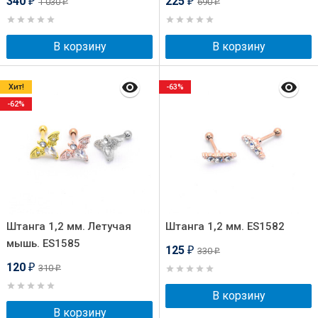
340
225
1 030
690
₽
₽
₽
₽
В корзину
В корзину
Хит!
-63%
-62%
Штанга 1,2 мм. Летучая
Штанга 1,2 мм. ES1582
мышь. ES1585
125
330
₽
₽
120
310
₽
₽
В корзину
В корзину