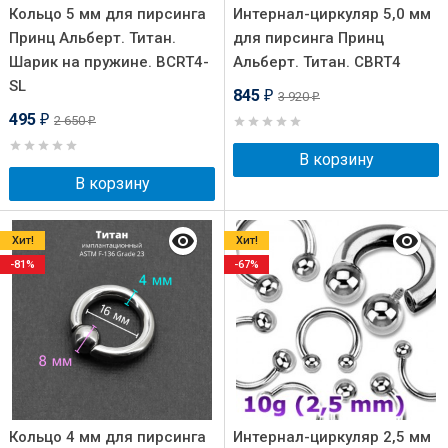
Кольцо 5 мм для пирсинга
Интернал-циркуляр 5,0 мм
Принц Альберт. Титан.
для пирсинга Принц
Шарик на пружине. BCRT4-
Альберт. Титан. CBRT4
SL
845
3 920
₽
₽
495
2 650
₽
₽
В корзину
В корзину
Хит!
Хит!
-81%
-67%
Кольцо 4 мм для пирсинга
Интернал-циркуляр 2,5 мм