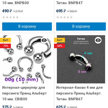
10 мм. BNPB00
Титан. BNPB4T
490
695
1 270
1 900
₽
₽
₽
₽
В корзину
В корзину
Хит!
Хит!
-70%
-64%
Интернал-циркуляр для
Интернал-банан 4 мм для
пирсинга Принц Альберт
пирсинга Принц Альберт.
10 мм. CBIB00
Титан. BNPB6T
375
625
1 240
1 700
₽
₽
₽
₽