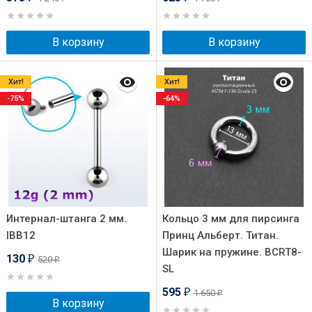
В корзину
В корзину
Хит!
Хит!
-75%
-64%
Интернал-штанга 2 мм.
Кольцо 3 мм для пирсинга
IBB12
Принц Альберт. Титан.
Шарик на пружине. BCRT8-
130
520
₽
₽
SL
595
1 650
₽
₽
В корзину