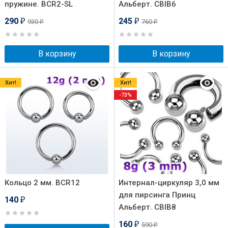
пружине. BCR2-SL
Альберт. CBIB6
290
245
930
760
₽
₽
₽
₽
В корзину
В корзину
Хит!
Хит!
-73%
Кольцо 2 мм. BCR12
Интернал-циркуляр 3,0 мм
для пирсинга Принц
140
₽
Альберт. CBIB8
160
590
₽
₽