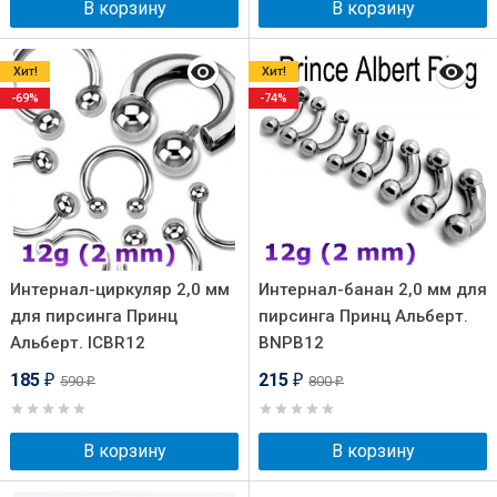
В корзину
В корзину
Хит!
Хит!
-69%
-74%
Интернал-циркуляр 2,0 мм
Интернал-банан 2,0 мм для
для пирсинга Принц
пирсинга Принц Альберт.
Альберт. ICBR12
BNPB12
185
215
590
800
₽
₽
₽
₽
В корзину
В корзину