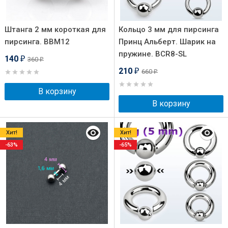
Штанга 2 мм короткая для
Кольцо 3 мм для пирсинга
пирсинга. BBM12
Принц Альберт. Шарик на
пружине. BCR8-SL
140
360
₽
₽
210
660
₽
₽
В корзину
В корзину
Хит!
Хит!
-63%
-65%