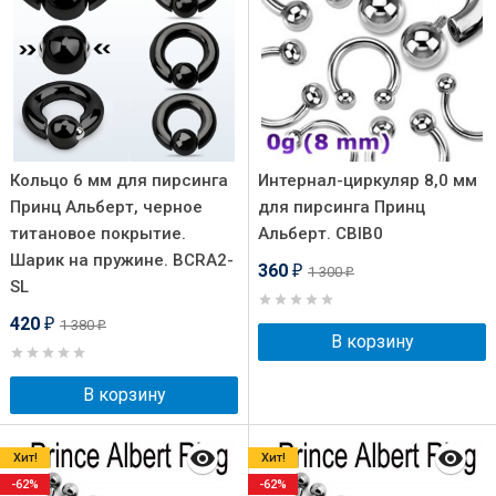
Кольцо 6 мм для пирсинга
Интернал-циркуляр 8,0 мм
Принц Альберт, черное
для пирсинга Принц
титановое покрытие.
Альберт. CBIB0
Шарик на пружине. BCRA2-
360
1 300
₽
₽
SL
420
1 380
₽
₽
В корзину
В корзину
Хит!
Хит!
-62%
-62%