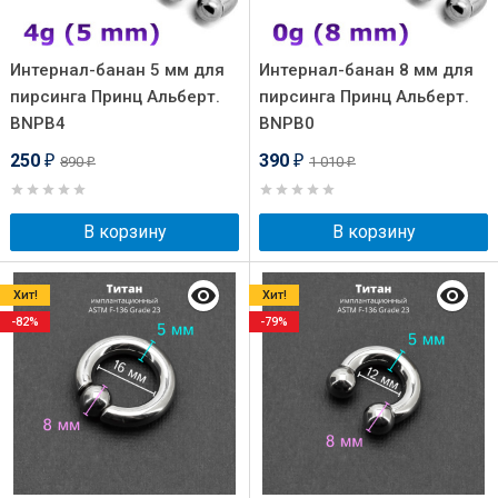
Интернал-банан 5 мм для
Интернал-банан 8 мм для
пирсинга Принц Альберт.
пирсинга Принц Альберт.
BNPB4
BNPB0
250
390
890
1 010
₽
₽
₽
₽
В корзину
В корзину
Хит!
Хит!
-82%
-79%