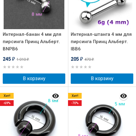
Интернал-банан 4 мм для
Интернал-штанга 4 мм для
пирсинга Принц Альберт.
пирсинга Принц Альберт.
BNPB6
IBB6
245
205
1 010
470
₽
₽
₽
₽
В корзину
В корзину
Хит!
Хит!
-69%
-70%