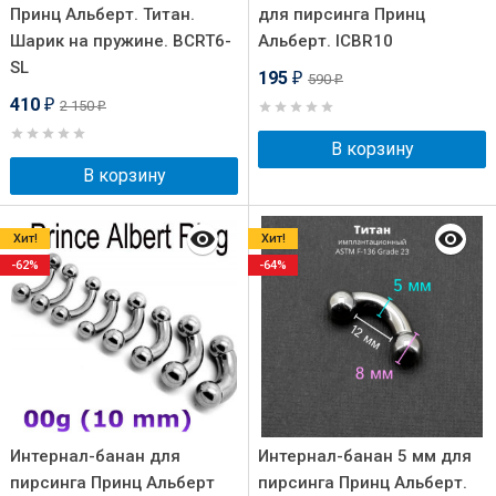
Принц Альберт. Титан.
для пирсинга Принц
Шарик на пружине. BCRT6-
Альберт. ICBR10
SL
195
590
₽
₽
410
2 150
₽
₽
В корзину
В корзину
Хит!
Хит!
-62%
-64%
Интернал-банан для
Интернал-банан 5 мм для
пирсинга Принц Альберт
пирсинга Принц Альберт.