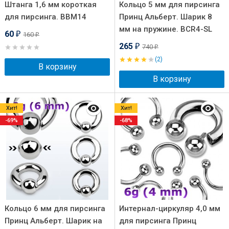
Штанга 1,6 мм короткая
Кольцо 5 мм для пирсинга
для пирсинга. BBM14
Принц Альберт. Шарик 8
мм на пружине. BCR4-SL
60
160
₽
₽
265
740
₽
₽
(2)
В корзину
В корзину
Хит!
Хит!
-69%
-68%
Кольцо 6 мм для пирсинга
Интернал-циркуляр 4,0 мм
Принц Альберт. Шарик на
для пирсинга Принц