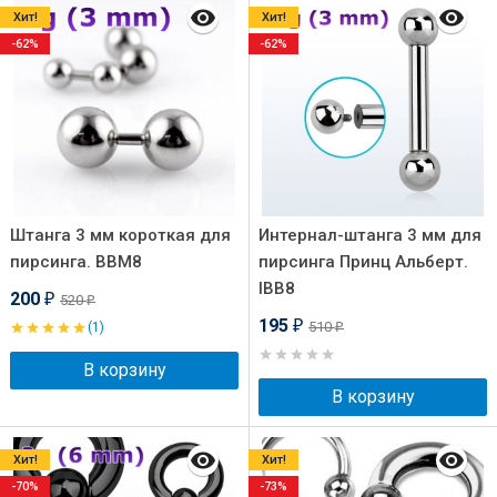
Хит!
Хит!
-62%
-62%
Штанга 3 мм короткая для
Интернал-штанга 3 мм для
пирсинга. BBM8
пирсинга Принц Альберт.
IBB8
200
520
₽
₽
195
510
(1)
₽
₽
В корзину
В корзину
Хит!
Хит!
-70%
-73%