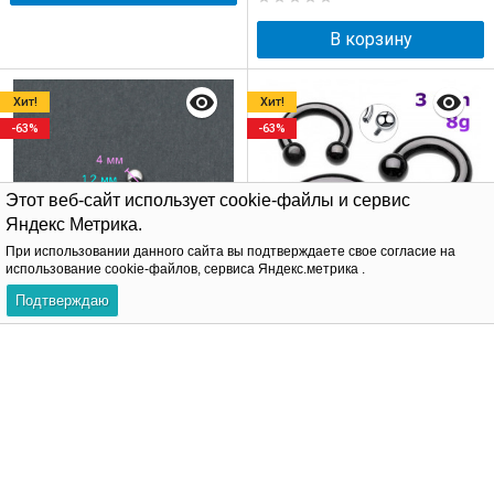
В корзину
Хит!
Хит!
-63%
-63%
Этот веб-сайт использует cookie-файлы и сервис
Яндекс Метрика.
При использовании данного сайта вы подтверждаете свое согласие на
использование cookie-файлов, сервиса Яндекс.метрика .
Подтверждаю
Штанга 1,2 мм короткая
Интернал-циркуляр 3 мм
для пирсинга. BBM16
для пирсинга Принц
Альберт, чёрное титановое
60
160
₽
₽
покрытие. ICBRA8
230
620
₽
₽
В корзину