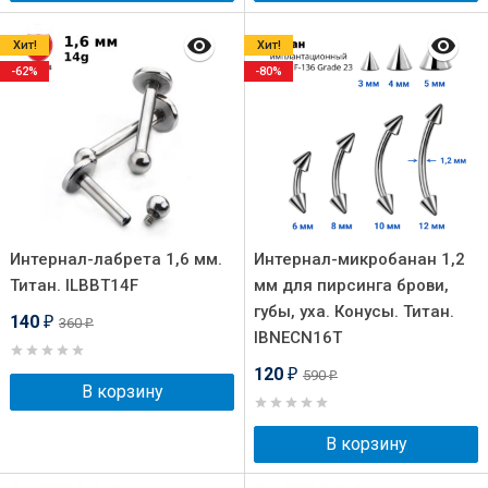
Хит!
Хит!
-62%
-80%
Интернал-лабрета 1,6 мм.
Интернал-микробанан 1,2
Титан. ILBBT14F
мм для пирсинга брови,
губы, уха. Конусы. Титан.
140
360
₽
₽
IBNECN16T
120
590
₽
₽
В корзину
В корзину