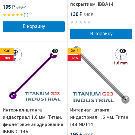
покрытием. IBBA14
195
510
₽
₽
130
340
(1)
₽
₽
В корзину
В корзину
Хит!
Хит!
-70%
-68%
Интернал-штанга
Интернал-штанга
индастриал 1,6 мм. Титан,
индастриал 1,6 мм. Титан.
фиолетовое анодирование.
IBBINDT14
IBBINDT14V
195
600
₽
₽