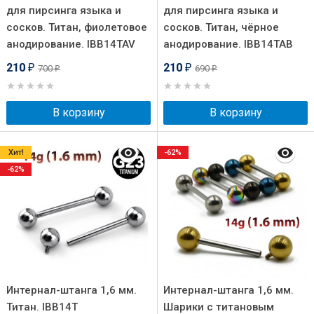
для пирсинга языка и
для пирсинга языка и
сосков. Титан, фиолетовое
сосков. Титан, чёрное
анодирование. IBB14TAV
анодирование. IBB14TAB
210
210
700
690
₽
₽
₽
₽
В корзину
В корзину
Хит!
-62%
-62%
Интернал-штанга 1,6 мм.
Интернал-штанга 1,6 мм.
Титан. IBB14T
Шарики с титановым