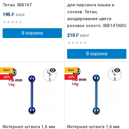
Титан. IBB16T
для пирсинга языка и
сосков. Титан,
195
510
₽
₽
анодирование цвета
розовое золото. IBB14TARG
В корзину
210
650
₽
₽
В корзину
Хит!
Хит!
-62%
-62%
Интернал-штанга 1,6 мм
Интернал-штанга 1,6 мм