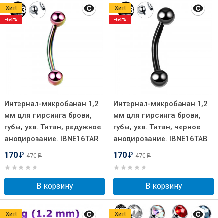
Хит!
Хит!
-64%
-64%
Интернал-микробанан 1,2
Интернал-микробанан 1,2
мм для пирсинга брови,
мм для пирсинга брови,
губы, уха. Титан, радужное
губы, уха. Титан, черное
анодирование. IBNE16TAR
анодирование. IBNE16TAB
170
170
470
470
₽
₽
₽
₽
В корзину
В корзину
Хит!
Хит!