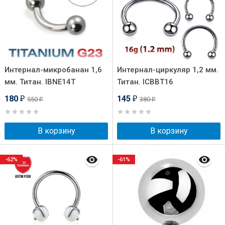
Интернал-микробанан 1,6
Интернал-циркуляр 1,2 мм.
мм. Титан. IBNE14T
Титан. ICBBT16
180
145
550
380
₽
₽
₽
₽
В корзину
В корзину
-62%
-61%