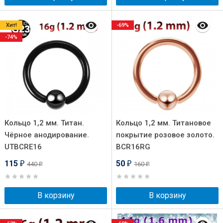
Хит!
-69%
-74%
Кольцо 1,2 мм. Титан.
Кольцо 1,2 мм. Титановое
Чёрное анодирование.
покрытие розовое золото.
UTBCRE16
BCR16RG
115
50
440
160
₽
₽
₽
₽
В корзину
В корзину