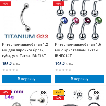
-62%
-66%
Интернал-микробанан 1,2
Интернал-микробанан 1,6
мм для пирсинга брови,
мм с кристаллом. Титан.
губы, уха. Титан. IBNE16T
IBNEC14T
155
195
400
560
₽
₽
₽
₽
В корзину
В корзину
-68%
Хит!
-62%