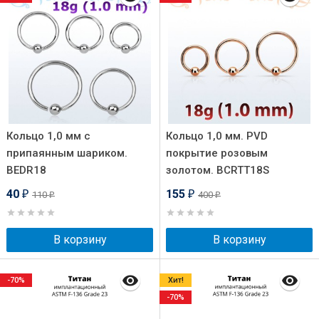
Кольцо 1,0 мм с
Кольцо 1,0 мм. PVD
припаянным шариком.
покрытие розовым
BEDR18
золотом. BCRTT18S
40
155
110
400
₽
₽
₽
₽
В корзину
В корзину
-70%
Хит!
-70%