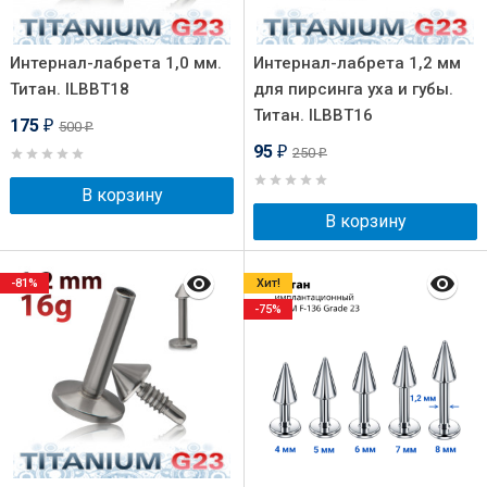
Интернал-лабрета 1,0 мм.
Интернал-лабрета 1,2 мм
Титан. ILBBT18
для пирсинга уха и губы.
Титан. ILBBT16
175
500
₽
₽
95
250
₽
₽
В корзину
В корзину
-81%
Хит!
-75%