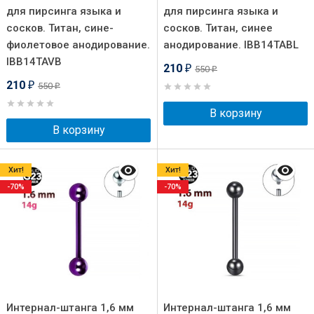
для пирсинга языка и
для пирсинга языка и
сосков. Титан, сине-
сосков. Титан, синее
фиолетовое анодирование.
анодирование. IBB14TABL
IBB14TAVB
210
550
₽
₽
210
550
₽
₽
В корзину
В корзину
Хит!
Хит!
-70%
-70%
Интернал-штанга 1,6 мм
Интернал-штанга 1,6 мм