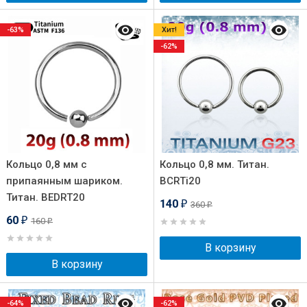
-63%
Хит!
-62%
Кольцо 0,8 мм с
Кольцо 0,8 мм. Титан.
припаянным шариком.
BCRTi20
Титан. BEDRT20
140
360
₽
₽
60
160
₽
₽
В корзину
В корзину
-64%
-62%