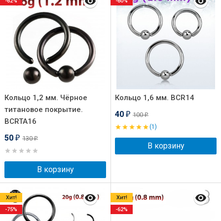
-62%
-60%
Кольцо 1,2 мм. Чёрное
Кольцо 1,6 мм. BCR14
титановое покрытие.
40
100
₽
₽
BCRTA16
(1)
50
130
₽
₽
В корзину
В корзину
Хит!
Хит!
-75%
-62%