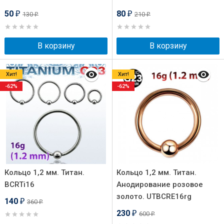
50
80
130
210
₽
₽
₽
₽
В корзину
В корзину
Хит!
Хит!
-62%
-62%
Кольцо 1,2 мм. Титан.
Кольцо 1,2 мм. Титан.
BCRTi16
Анодирование розовое
золото. UTBCRE16rg
140
360
₽
₽
230
600
₽
₽