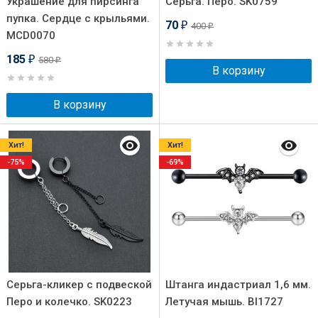
Украшение для пирсинга
Серьга. Перо. SK0759
пупка. Сердце с крыльями.
70
400
₽
₽
MCD0070
185
580
₽
₽
В корзину
В корзину
Хит!
Хит!
-75%
-69%
Серьга-кликер с подвеской
Штанга индастриал 1,6 мм.
Перо и колечко. SK0223
Летучая мышь. BI1727