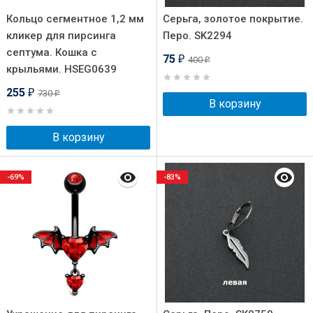
Кольцо сегментное 1,2 мм
Серьга, золотое покрытие.
кликер для пирсинга
Перо. SK2294
септума. Кошка с
75
400
₽
₽
крыльями. HSEG0639
255
730
₽
₽
В корзину
В корзину
-69%
-83%