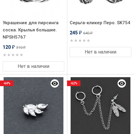
Украшение для пирсинга
Серьга-кликер Перо. SK754
соска. Крылья большие.
245
640
₽
₽
NPSH5767
120
310
₽
₽
Нет в наличии
Нет в наличии
-64%
-62%