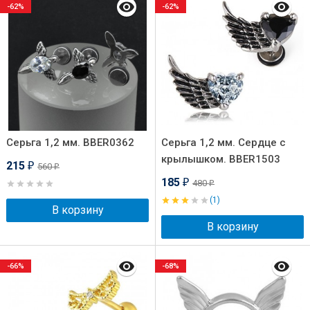
-62%
-62%
Серьга 1,2 мм. BBER0362
Серьга 1,2 мм. Сердце с
крылышком. BBER1503
215
560
₽
₽
185
480
₽
₽
(1)
В корзину
В корзину
-66%
-68%