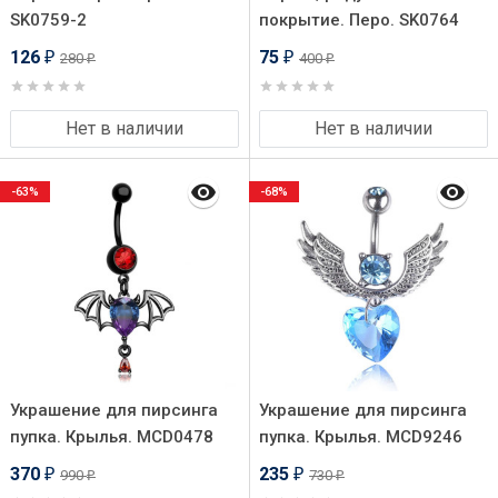
SK0759-2
покрытие. Перо. SK0764
126
75
280
400
₽
₽
₽
₽
Нет в наличии
Нет в наличии
-63%
-68%
Украшение для пирсинга
Украшение для пирсинга
пупка. Крылья. MCD0478
пупка. Крылья. MCD9246
370
235
990
730
₽
₽
₽
₽