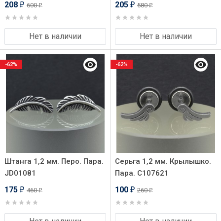
208
205
600
580
₽
₽
₽
₽
Нет в наличии
Нет в наличии
-62%
-62%
Штанга 1,2 мм. Перо. Пара.
Серьга 1,2 мм. Крылышко.
JD01081
Пара. C107621
175
100
460
260
₽
₽
₽
₽