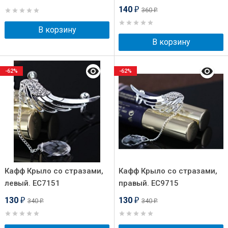
140
360
₽
₽
В корзину
В корзину
-62%
-62%
Кафф Крыло со стразами,
Кафф Крыло со стразами,
левый. EC7151
правый. EC9715
130
130
340
340
₽
₽
₽
₽