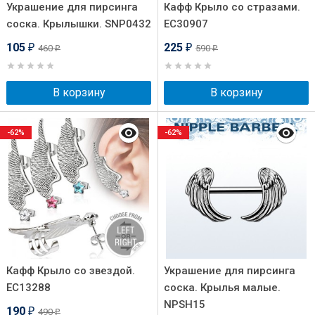
Украшение для пирсинга
Кафф Крыло со стразами.
соска. Крылышки. SNP0432
EC30907
105
225
460
590
₽
₽
₽
₽
В корзину
В корзину
-62%
-62%
Кафф Крыло со звездой.
Украшение для пирсинга
EC13288
соска. Крылья малые.
NPSH15
190
490
₽
₽