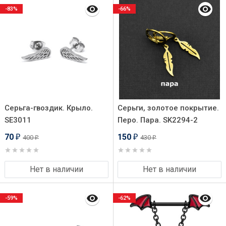
-83%
-66%
Серьга-гвоздик. Крыло.
Серьги, золотое покрытие.
SE3011
Перо. Пара. SK2294-2
70
150
400
430
₽
₽
₽
₽
Нет в наличии
Нет в наличии
-59%
-62%