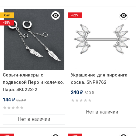
Хит!
-62%
-55%
Серьги-кликеры с
Украшение для пирсинга
подвеской Перо и колечко.
соска. SNP9762
Пара. SK0223-2
240
620
₽
₽
144
320
₽
₽
Нет в наличии
Нет в наличии