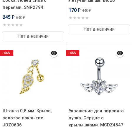
соска. Ловец снов с
Летучая мышь. BI026
перьями. SNP2794
170
440
₽
₽
245
640
₽
₽
Нет в наличии
Нет в наличии
-66%
-65%
Штанга 0,8 мм. Крыло,
Украшение для пирсинга
золотое покрытие.
пупка. Сердце с
JDZ0636
крылышками. MCDZ4547