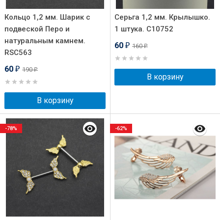
Кольцо 1,2 мм. Шарик с
Серьга 1,2 мм. Крылышко.
подвеской Перо и
1 штука. C10752
натуральным камнем.
60
160
₽
₽
RSC563
60
190
₽
₽
В корзину
В корзину
-78%
-62%