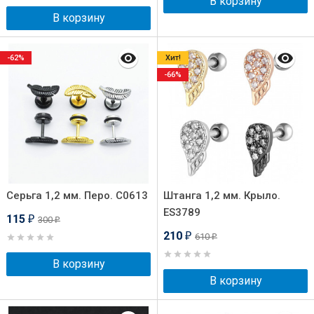
В корзину
В корзину
-62%
Хит!
-66%
Серьга 1,2 мм. Перо. C0613
Штанга 1,2 мм. Крыло.
ES3789
115
300
₽
₽
210
610
₽
₽
В корзину
В корзину