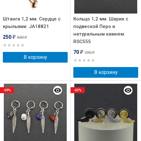
Штанга 1,2 мм. Сердце с
Кольцо 1,2 мм. Шарик с
крыльями. JA18821
подвеской Перо и
натуральным камнем.
250
650
₽
₽
RSC555
70
230
₽
₽
В корзину
В корзину
-69%
-63%