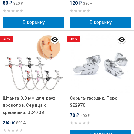
80
120
320
380
₽
₽
₽
₽
В корзину
В корзину
-67%
-83%
Штанга 0,8 мм для двух
Серьга-гвоздик. Перо.
проколов. Сердца с
SE2970
крыльями. JC4708
70
400
₽
₽
265
800
₽
₽