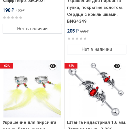
Кафф Перо. SECF021
Украшение для пирсинга
пупка, покрытие золотом.
190
490
₽
₽
Сердце с крылышками.
BNG4349
Нет в наличии
205
560
₽
₽
Нет в наличии
-62%
-62%
Украшение для пирсинга
Штанга индастриал 1,6 мм.